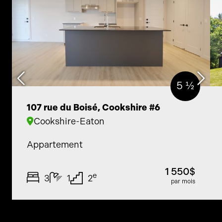
5 ½
107 rue du Boisé, Cookshire #6
Cookshire-Eaton
Appartement
1 550$
e
3
1
2
par mois