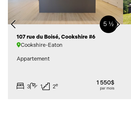
5 ½
107 rue du Boisé, Cookshire #6
Cookshire-Eaton
Appartement
1 550$
e
3
1
2
par mois