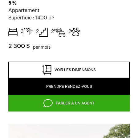
5 ½
Appartement
Superficie :
1400 pi²
e
3
2
2
2
2 300 $
par mois
VOIR LES DIMENSIONS
PRENDRE RENDEZ-VOUS
PARLER À UN AGENT