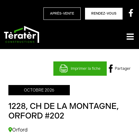
Skip
to
APRÈS-VENTE
RENDEZ-VOUS
content
Imprimer la fiche
Partager
OCTOBRE 2026
1228, CH DE LA MONTAGNE,
ORFORD #202
Orford