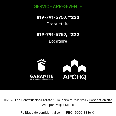
SERVICE APRÈS-VENTE
819-791-5757, #223
Propriétaire
819-791-5757, #222
Locataire
©2025 Les Constructions Tèratèr - Tous droits réservés /
Conception site
Web
par
Projex Media
Politique de confidentialité
RBQ : 5606-8836-01