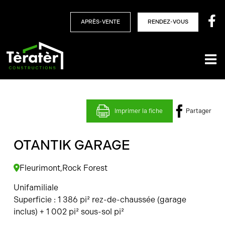
Skip
to
APRÈS-VENTE
RENDEZ-VOUS
content
Imprimer la fiche
Partager
OTANTIK GARAGE
Fleurimont,
Rock Forest
Unifamiliale
Superficie :
1 386 pi² rez-de-chaussée (garage
inclus) + 1 002 pi² sous-sol pi²